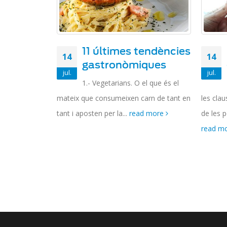
11 últimes tendències
14
14
gastronòmiques
jul.
jul.
1.- Vegetarians. O el que és el
mateix que consumeixen carn de tant en
les clau
tant i aposten per la...
read more
de les p
read m