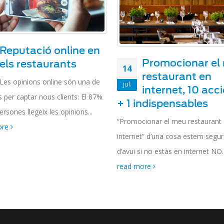
Reputació online en
Promocionar el
els restaurants
14
restaurant en
Les opinions online són una de
jul.
internet, 10 acc
s per captar nous clients: El 87%
+ 1 indispensables
ersones llegeix les opinions...
“Promocionar el meu restaurant
ore
internet” d’una cosa estem segur
d’avui si no estàs en internet NO..
read more