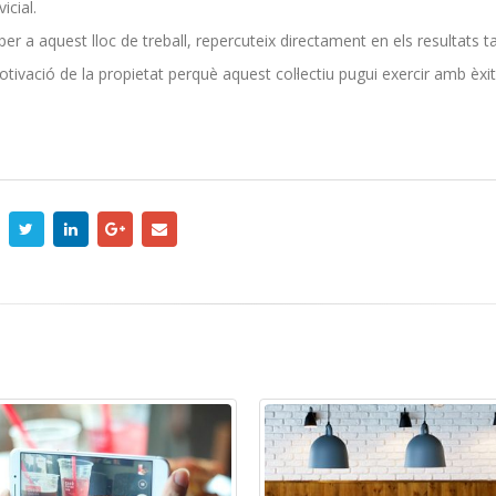
icial.
er a aquest lloc de treball, repercuteix directament en els resultats ta
otivació de la propietat perquè aquest col·lectiu pugui exercir amb èxit