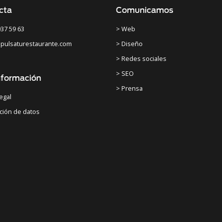
cta
Comunicamos
037 59 63
> Web
pulsaturestaurante.com
> Diseño
> Redes sociales
> SEO
nformación
> Prensa
legal
ción de datos