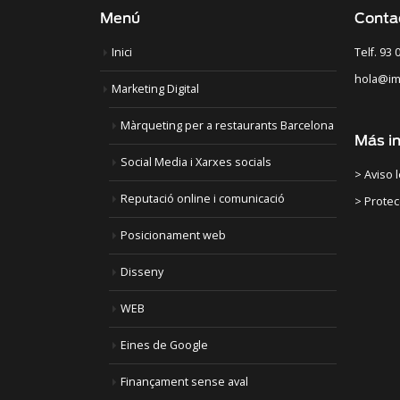
Menú
Conta
Inici
Telf. 93 
hola@im
Marketing Digital
Màrqueting per a restaurants Barcelona
Más i
Social Media i Xarxes socials
> Aviso 
Reputació online i comunicació
> Protec
Posicionament web
Disseny
WEB
Eines de Google
Finançament sense aval