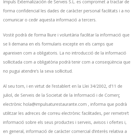
Impuls Externalización de Serveis S.L. es compromet a tractar de
forma confidencial les dades de caràcter personal facilitats i a no
comunicar o cedir aquesta informació a tercers.
Vostè podrà de forma lliure i voluntària facilitar la informació que
se li demana en els formularis excepte en els camps que
apareixen com a obligatoris. La no introducció de la informació
sol·licitada com a obligatòria podrà tenir com a conseqüència que
no pugui atendre’s la seva sol·licitud.
Al seu torn, i en virtut de l’establert en la Llei 34/2002, d’11 de
juliol, de Serveis de la Societat de la Informació i de Comerç
electrònic hola@impulsaturestaurante.com , informa que podrà
utilitzar les adreces de correu electrònic facilitades, per remetre’t
informació sobre els seus productes i serveis, avisos i ofertes i,
en general, informació de caràcter comercial d’interès relativa a